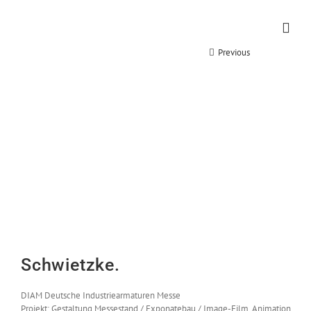
Zum
Inhalt
springen
Previous
Next
Schwietzke.
DIAM Deutsche Industriearmaturen Messe
Projekt: Gestaltung Messestand / Exponatebau / Image-Film, Animation