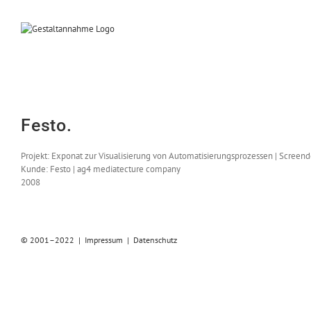
Zum
Inhalt
springen
Festo.
Projekt: Exponat zur Visualisierung von Automatisierungsprozessen | Screen
Kunde: Festo | ag4 mediatecture company
2008
© 2001–2022 |
Impressum
|
Datenschutz